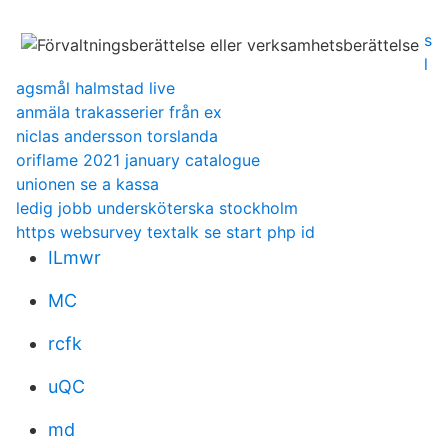
s
l
agsmål halmstad live
anmäla trakasserier från ex
niclas andersson torslanda
oriflame 2021 january catalogue
unionen se a kassa
ledig jobb undersköterska stockholm
https websurvey textalk se start php id
ILmwr
MC
rcfk
uQC
md