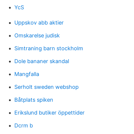
YcS
Uppskov abb aktier
Omskarelse judisk
Simtraning barn stockholm
Dole bananer skandal
Mangfalla
Serholt sweden webshop
Båtplats spiken
Erikslund butiker öppettider
Dcrm b