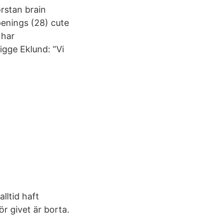
stan brain
penings (28) cute
 har
igge Eklund: ”Vi
lltid haft
för givet är borta.