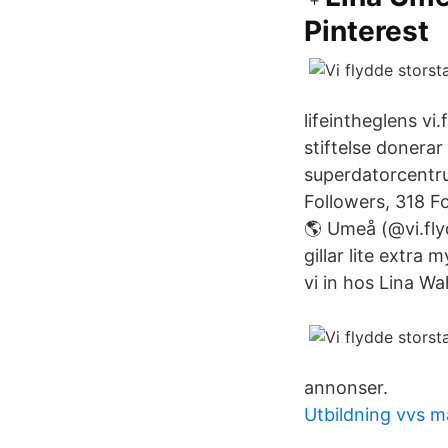
Pinterest
lifeintheglens vi
stiftelse donerar
superdatorcentru
Followers, 318 Fo
🌎 Umeå (@vi.flyd
gillar lite extra
vi in hos Lina W
annonser.
Utbildning vvs 