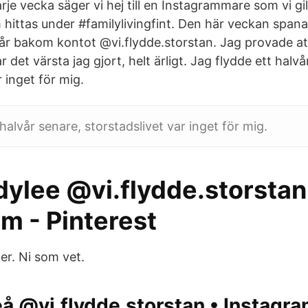
rje vecka säger vi hej till en Instagrammare som vi gill
hittas under #familylivingfint. Den här veckan spanar
r bakom kontot @vi.flydde.storstan. Jag provade att
 det värsta jag gjort, helt ärligt. Jag flydde ett halvå
r inget för mig.
halvår senare, storstadslivet var inget för mig.
dylee @vi.flydde.storstan
m - Pinterest
er. Ni som vet.
eå @vi.flydde.storstan • Instagra