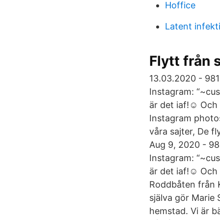
Hoffice
Latent infek
Flytt från
13.03.2020 - 981
Instagram: “~cus
är det iaf!☺️ Och
Instagram photos
våra sajter, De f
Aug 9, 2020 - 981
Instagram: “~cus
är det iaf!☺️ Och
Roddbåten från K
själva gör Marie 
hemstad. Vi är bä