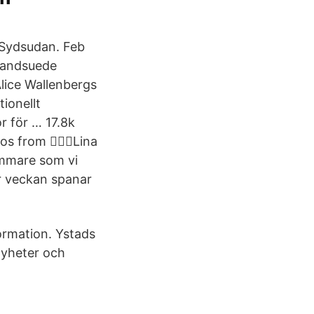
i Sydsudan. Feb
randsuede
Alice Wallenbergs
tionellt
r för … 17.8k
 from 💁🏻‍♀️Lina
rammare som vi
är veckan spanar
ormation. Ystads
nyheter och