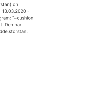
rstan) on
 13.03.2020 -
agram: “~cushion
nt. Den här
dde.storstan.