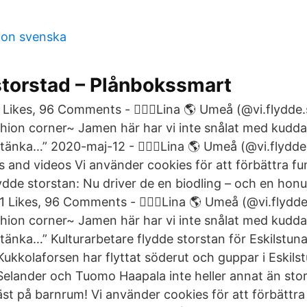
tion svenska
 storstad – Plånbokssmart
 Likes, 96 Comments - 💁🏻‍♀️Lina 🌎 Umeå (@vi.flydde
hion corner~ Jamen här har vi inte snålat med kudd
 tänka…” 2020-maj-12 - 💁🏻‍♀️Lina 🌎 Umeå (@vi.flydde
 and videos Vi använder cookies för att förbättra fu
lydde storstan: Nu driver de en biodling – och en hon
 Likes, 96 Comments - 💁🏻‍♀️Lina 🌎 Umeå (@vi.flydd
hion corner~ Jamen här har vi inte snålat med kudd
 tänka…” Kulturarbetare flydde storstan för Eskilstuna:
ukkolaforsen har flyttat söderut och guppar i Eskils
Selander och Tuomo Haapala inte heller annat än stor
st på barnrum! Vi använder cookies för att förbättra