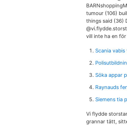
BARNshoppingMOD
tumour (106) bui
things said (36) 
@vi.flydde.storst
vill inte ha en för
Scania vabis
Polisutbildn
Söka appar p
Raynauds fe
Siemens tia p
Vi flydde storsta
grannar tätt, sitt