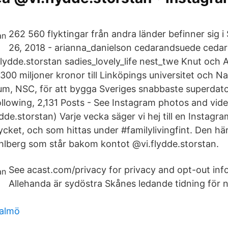
262 560 flyktingar från andra länder befinner sig 
26, 2018 - arianna_danielson cedarandsuede ceda
.flydde.storstan sadies_lovely_life nest_twe Knut och 
 300 miljoner kronor till Linköpings universitet och Na
m, NSC, för att bygga Sveriges snabbaste superdato
llowing, 2,131 Posts - See Instagram photos and videos
de.storstan) Varje vecka säger vi hej till en Instag
 mycket, och som hittas under #familylivingfint. Den h
ahlberg som står bakom kontot @vi.flydde.storstan.
See acast.com/privacy for privacy and opt-out inf
Allehanda är sydöstra Skånes ledande tidning för 
malmö