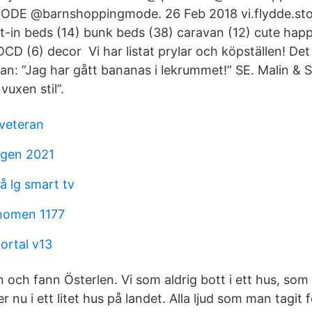
E @barnshoppingmode. 26 Feb 2018 vi.flydde.stor
lt-in beds (14) bunk beds (38) caravan (12) cute hap
DCD (6) decor Vi har listat prylar och köpställen! Det
an: ”Jag har gått bananas i lekrummet!” SE. Malin & S
 vuxen stil”.
 veteran
ingen 2021
å lg smart tv
nomen 1177
ortal v13
n och fann Österlen. Vi som aldrig bott i ett hus, som a
er nu i ett litet hus på landet. Alla ljud som man tagit 