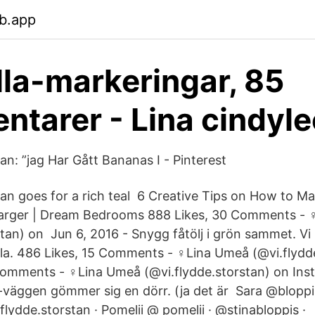
b.app
lla-markeringar, 85
tarer - Lina cindyl
an: ”jag Har Gått Bananas I - Pinterest
tan goes for a rich teal 6 Creative Tips on How to Ma
rger | Dream Bedrooms 888 Likes, 30 Comments - ‍
tan) on Jun 6, 2016 - Snygg fåtölj i grön sammet. Vi 
lla. 486 Likes, 15 Comments - ‍♀️Lina Umeå (@vi.flyd
Comments - ‍♀️Lina Umeå (@vi.flydde.storstan) on Ins
-väggen gömmer sig en dörr. (ja det är Sara @bloppis
flydde.storstan · Pomelii @ pomelii · @stinabloppis ·