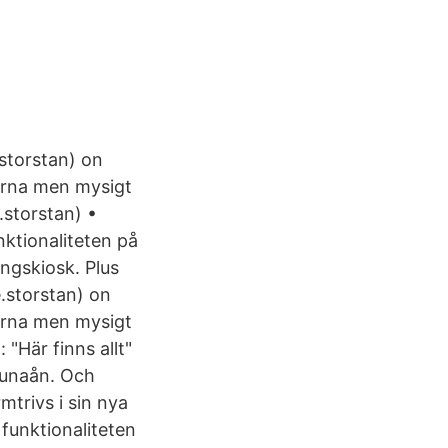
.storstan) on
arna men mysigt
.storstan) •
nktionaliteten på
ungskiosk. Plus
e.storstan) on
arna men mysigt
 "Här finns allt"
tunaån. Och
mtrivs i sin nya
 funktionaliteten