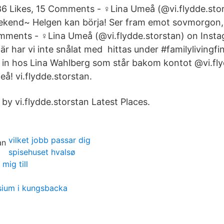
6 Likes, 15 Comments - ‍♀️Lina Umeå (@vi.flydde.sto
ekend~ Helgen kan börja! Ser fram emot sovmorgon,
mments - ‍♀️Lina Umeå (@vi.flydde.storstan) on Inst
r har vi inte snålat med hittas under #familylivingfi
 in hos Lina Wahlberg som står bakom kontot @vi.fly
å! vi.flydde.storstan.
by vi.flydde.storstan Latest Places.
vilket jobb passar dig
spisehuset hvalsø
mig till
sium i kungsbacka