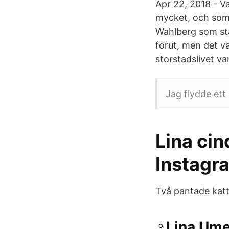
Apr 22, 2018 - Va
mycket, och som 
Wahlberg som stå
förut, men det var
storstadslivet va
Jag flydde ett 
Lina cin
Instagra
Två pantade katt
‍♀️Lina Um