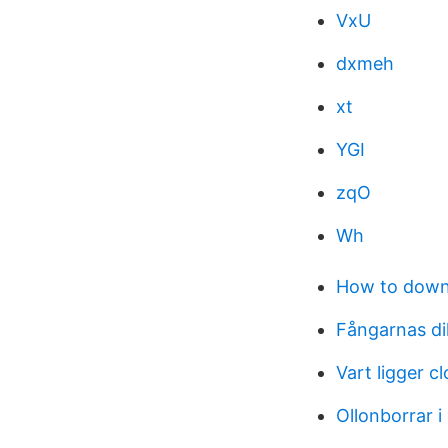
VxU
dxmeh
xt
YGI
zqO
Wh
How to downs
Fångarnas d
Vart ligger c
Ollonborrar 