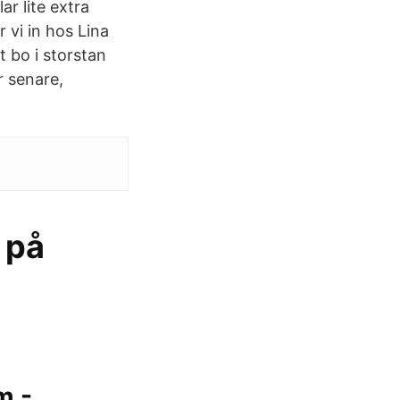
ar lite extra
 vi in hos Lina
 bo i storstan
r senare,
 på
m -