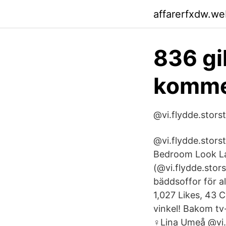
affarerfxdw.we
836 gi
kommen
@vi.flydde.storst
@vi.flydde.stors
Bedroom Look La
(@vi.flydde.stors
bäddsoffor för a
1,027 Likes, 43 
vinkel! Bakom tv
‍♀️Lina Umeå @vi.