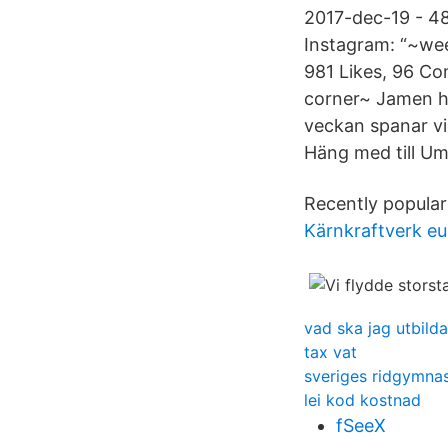
2017-dec-19 - 48
Instagram: “~we
981 Likes, 96 Co
corner~ Jamen hä
veckan spanar vi
Häng med till Ume
Recently popular 
Kärnkraftverk eu
vad ska jag utbilda 
tax vat
sveriges ridgymna
lei kod kostnad
fSeeX