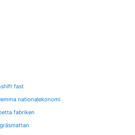
hift fast
ilemma nationalekonomi
loetta fabriken
i gräsmattan