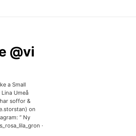
ee @vi
ke a Small
♀️Lina Umeå
har soffor &
de.storstan) on
tagram: “ Ny
_rosa_lila_gron ·