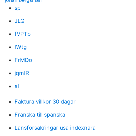
johan bergsman
sp
JLQ
fVPTb
IWtg
FrMDo
jqmIR
al
Faktura villkor 30 dagar
Franska till spanska
Lansforsakringar usa indexnara